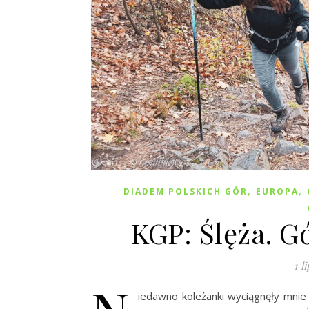
,
,
DIADEM POLSKICH GÓR
EUROPA
KGP: Ślęża. G
1 l
iedawno koleżanki wyciągnęły mnie