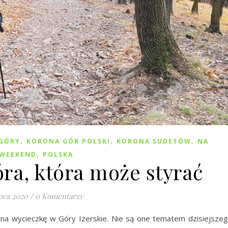
,
,
,
GÓRY
KORONA GÓR POLSKI
KORONA SUDETÓW
NA
,
WEEKEND
POLSKA
óra, która może styrać
ipca 2020
/
0 Komentarzy
 na wycieczkę w Góry Izerskie. Nie są one tematem dzisiejsze