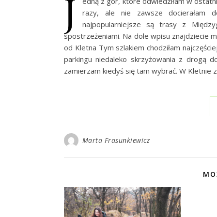
J
edną z gór, które odwiedziłam w ostatnim
razy, ale nie zawsze docierałam do
najpopularniejsze są trasy z Międz
spostrzeżeniami. Na dole wpisu znajdziecie mo
od Kletna Tym szlakiem chodziłam najczęście
parkingu niedaleko skrzyżowania z drogą do 
zamierzam kiedyś się tam wybrać. W Kletnie 
Marta Frasunkiewicz
MO