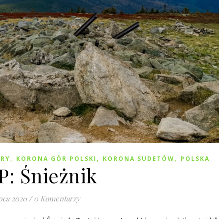
,
,
,
RY
KORONA GÓR POLSKI
KORONA SUDETÓW
POLSKA
P: Śnieżnik
ipca 2020
/
0 Komentarzy