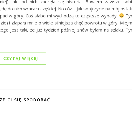
iej), ale od nich zaczęła się historia. Bowiem zawsze sob
ę do nich wracała częściej. No cóż… jak spojrzycie na mój ostat
 wypad w góry. Coś słabo mi wychodzą te częstsze wypady.
Ty
zie) i złapała mnie o wiele silniejsza chęć powrotu w góry. Miej
ego jest taki, że już tydzień później znów byłam na szlaku. T
CZYTAJ WIĘCEJ
ŻE CI SIĘ SPODOBAĆ