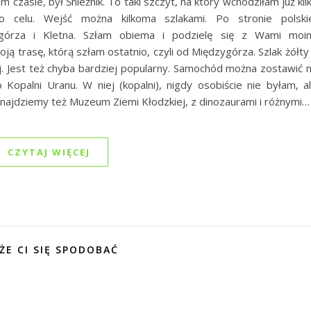
 czasie, był Śnieżnik. To taki szczyt, na który wchodziłam już kil
 celu. Wejść można kilkoma szlakami. Po stronie polski
ygórza i Kletna. Szłam obiema i podzielę się z Wami moi
ją trasę, którą szłam ostatnio, czyli od Międzygórza. Szlak żółty
j. Jest też chyba bardziej popularny. Samochód można zostawić 
Kopalni Uranu. W niej (kopalni), nigdy osobiście nie byłam, a
znajdziemy też Muzeum Ziemi Kłodzkiej, z dinozaurami i różnymi…
CZYTAJ WIĘCEJ
ŻE CI SIĘ SPODOBAĆ