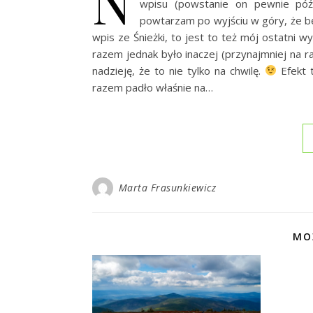
N
wpisu (powstanie on pewnie późn
powtarzam po wyjściu w góry, że będ
wpis ze Śnieżki, to jest to też mój ostatni
razem jednak było inaczej (przynajmniej na ra
nadzieję, że to nie tylko na chwilę.
Efekt t
razem padło właśnie na…
Marta Frasunkiewicz
MO