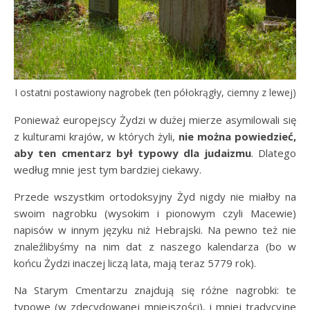
I ostatni postawiony nagrobek (ten półokrągły, ciemny z lewej)
Ponieważ europejscy Żydzi w dużej mierze asymilowali się
z kulturami krajów, w których żyli,
nie można powiedzieć,
aby ten cmentarz był typowy dla judaizmu
. Dlatego
według mnie jest tym bardziej ciekawy.
Przede wszystkim ortodoksyjny Żyd nigdy nie miałby na
swoim nagrobku (wysokim i pionowym czyli Macewie)
napisów w innym języku niż Hebrajski. Na pewno też nie
znaleźlibyśmy na nim dat z naszego kalendarza (bo w
końcu Żydzi inaczej liczą lata, mają teraz 5779 rok).
Na Starym Cmentarzu znajdują się różne nagrobki: te
typowe (w zdecydowanej mniejszości), i mniej tradycyjne