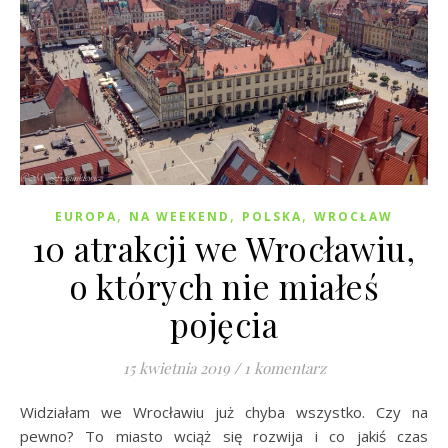
,
,
,
EUROPA
NA WEEKEND
POLSKA
WROCŁAW
10 atrakcji we Wrocławiu,
o których nie miałeś
pojęcia
15 kwietnia 2019
/
1 komentarz
Widziałam we Wrocławiu już chyba wszystko. Czy na
pewno? To miasto wciąż się rozwija i co jakiś czas