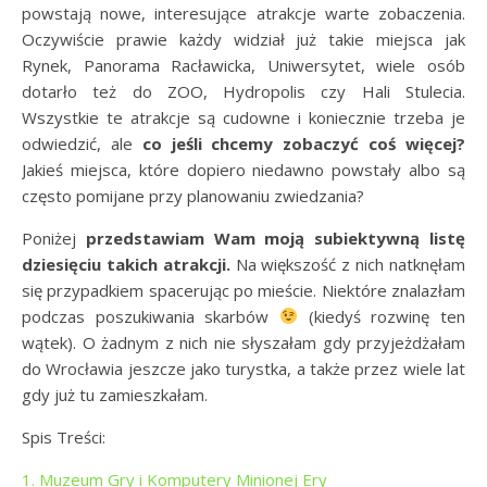
powstają nowe, interesujące atrakcje warte zobaczenia.
Oczywiście prawie każdy widział już takie miejsca jak
Rynek, Panorama Racławicka, Uniwersytet, wiele osób
dotarło też do ZOO, Hydropolis czy Hali Stulecia.
Wszystkie te atrakcje są cudowne i koniecznie trzeba je
odwiedzić, ale
co jeśli chcemy zobaczyć coś więcej?
Jakieś miejsca, które dopiero niedawno powstały albo są
często pomijane przy planowaniu zwiedzania?
Poniżej
przedstawiam Wam moją subiektywną listę
dziesięciu takich atrakcji.
Na większość z nich natknęłam
się przypadkiem spacerując po mieście. Niektóre znalazłam
podczas poszukiwania skarbów
(kiedyś rozwinę ten
wątek). O żadnym z nich nie słyszałam gdy przyjeżdżałam
do Wrocławia jeszcze jako turystka, a także przez wiele lat
gdy już tu zamieszkałam.
Spis Treści:
1. Muzeum Gry i Komputery Minionej Ery