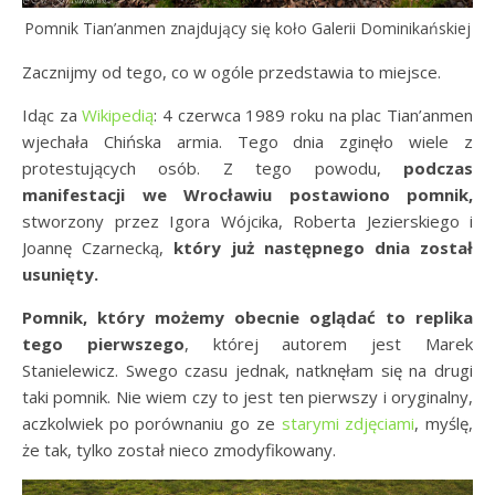
Pomnik Tian’anmen znajdujący się koło Galerii Dominikańskiej
Zacznijmy od tego, co w ogóle przedstawia to miejsce.
Idąc za
Wikipedią
: 4 czerwca 1989 roku na plac Tian’anmen
wjechała Chińska armia. Tego dnia zginęło wiele z
protestujących osób. Z tego powodu,
podczas
manifestacji we Wrocławiu postawiono pomnik,
stworzony przez Igora Wójcika, Roberta Jezierskiego i
Joannę Czarnecką,
który już następnego dnia został
usunięty.
Pomnik, który możemy obecnie oglądać to replika
tego pierwszego
, której autorem jest Marek
Stanielewicz. Swego czasu jednak, natknęłam się na drugi
taki pomnik. Nie wiem czy to jest ten pierwszy i oryginalny,
aczkolwiek po porównaniu go ze
starymi zdjęciami
, myślę,
że tak, tylko został nieco zmodyfikowany.