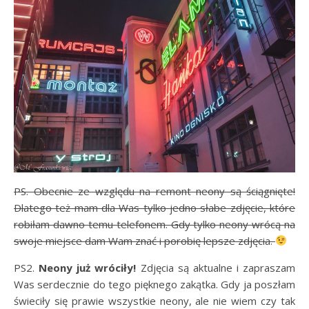
PS. Obecnie ze względu na remont neony są ściągnięte!
Dlatego też mam dla Was tylko jedno słabe zdjęcie, które
robiłam dawno temu telefonem. Gdy tylko neony wrócą na
swoje miejsce dam Wam znać i porobię lepsze zdjęcia.
PS2.
Neony już wróciły!
Zdjęcia są aktualne i zapraszam
Was serdecznie do tego pięknego zakątka. Gdy ja poszłam
świeciły się prawie wszystkie neony, ale nie wiem czy tak