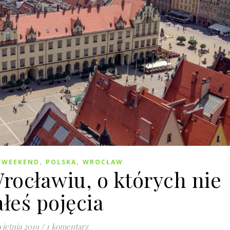
,
,
 WEEKEND
POLSKA
WROCŁAW
Wrocławiu, o których nie
łeś pojęcia
wietnia 2019
/
1 komentarz