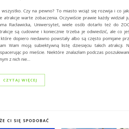
 wszystko. Czy na pewno? To miasto wciąż się rozwija i co jak
e atrakcje warte zobaczenia. Oczywiście prawie każdy widział j
rama Racławicka, Uniwersytet, wiele osób dotarło też do ZO
trakcje są cudowne i koniecznie trzeba je odwiedzić, ale co jeś
, które dopiero niedawno powstały albo są często pomijane pr
am Wam moją subiektywną listę dziesięciu takich atrakcji. 
 spacerując po mieście. Niektóre znalazłam podczas poszukiwan
nym z nich nie…
CZYTAJ WIĘCEJ
ŻE CI SIĘ SPODOBAĆ