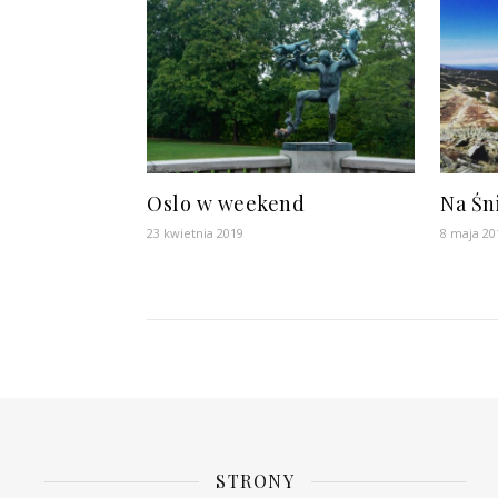
Oslo w weekend
Na Śn
23 kwietnia 2019
8 maja 20
STRONY