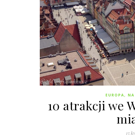
,
EUROPA
NA
10 atrakcji we 
mia
15 k