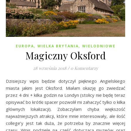
,
,
EUROPA
WIELKA BRYTANIA
WIELODNIOWE
Magiczny Oksford
28 września 2018
/
0 Komentarzy
Dzisiejszy wpis będzie dotyczył pięknego Angielskiego
miasta jakim jest Oksford. Miałam okazję go zwiedzać
przez 4 dni + kilka godzin na Londyn (stolicy nie będę teraz
opisywać bo krótki spacer pozwolił mi zahaczyć tylko o kilka
głównych lokalizacji). Zobaczyłam chyba większość
najważniejszych atrakcji, które mnie interesowały, ale ilość
college’y jest tak duża, że potrzeba by znacznie więcej
czasu. Wpis podzielę na część dotyczącą muzeów oraz