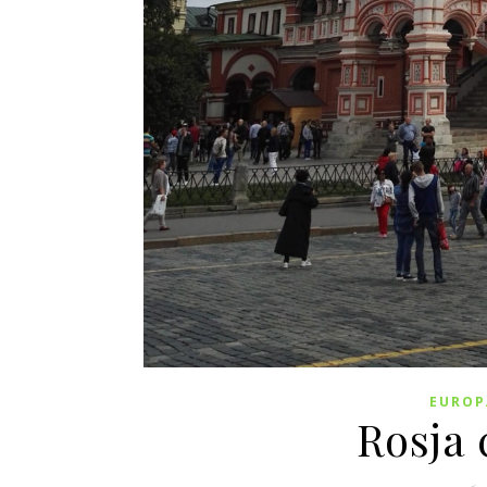
EUROP
Rosja 