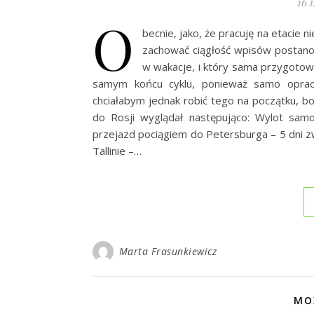
16 
O
becnie, jako, że pracuję na etacie
zachować ciągłość wpisów postanow
w wakacje, i który sama przygoto
samym końcu cyklu, ponieważ samo opraco
chciałabym jednak robić tego na początku, 
do Rosji wyglądał następująco: Wylot s
przejazd pociągiem do Petersburga – 5 dni z
Tallinie –…
Marta Frasunkiewicz
MO