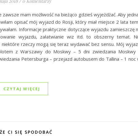
maja 2018
/
0 Komentarzy
 nie zawsze mam możliwość na bieżąco gdzieś wyjeżdżać. Aby jedn
iłam opisać mój wyjazd do Rosji, który miał miejsce 2 lata te
wywałam. Informacje praktyczne dotyczące wyjazdu zamieszczę 
wanie wyjazdu, załatwianie wiz itd. to obszerny temat. N
bo niektóre rzeczy mogą się teraz wydawać bez sensu. Mój wyja
amolotem z Warszawy do Moskwy – 5 dni zwiedzania Moskwy
wiedzania Petersburga – przejazd autobusem do Tallina – 1 noc
CZYTAJ WIĘCEJ
ŻE CI SIĘ SPODOBAĆ