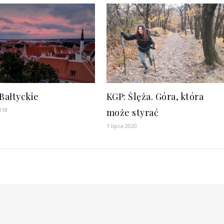
 Bałtyckie
KGP: Ślęża. Góra, która
018
może styrać
1 lipca 2020