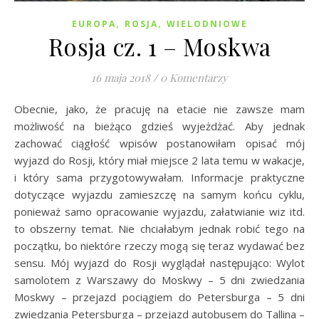
,
,
EUROPA
ROSJA
WIELODNIOWE
Rosja cz. 1 – Moskwa
16 maja 2018
/
0 Komentarzy
Obecnie, jako, że pracuję na etacie nie zawsze mam
możliwość na bieżąco gdzieś wyjeżdżać. Aby jednak
zachować ciągłość wpisów postanowiłam opisać mój
wyjazd do Rosji, który miał miejsce 2 lata temu w wakacje,
i który sama przygotowywałam. Informacje praktyczne
dotyczące wyjazdu zamieszczę na samym końcu cyklu,
ponieważ samo opracowanie wyjazdu, załatwianie wiz itd.
to obszerny temat. Nie chciałabym jednak robić tego na
początku, bo niektóre rzeczy mogą się teraz wydawać bez
sensu. Mój wyjazd do Rosji wyglądał następująco: Wylot
samolotem z Warszawy do Moskwy – 5 dni zwiedzania
Moskwy – przejazd pociągiem do Petersburga – 5 dni
zwiedzania Petersburga – przejazd autobusem do Tallina –