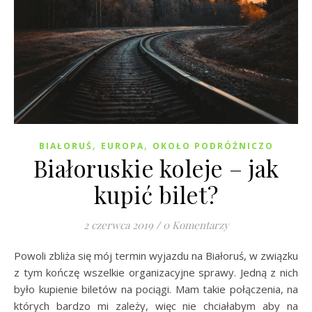
,
,
BIAŁORUŚ
EUROPA
OKOŁO PODRÓŻNICZO
Białoruskie koleje – jak
kupić bilet?
2 czerwca 2019
/
0 Komentarzy
Powoli zbliża się mój termin wyjazdu na Białoruś, w związku
z tym kończę wszelkie organizacyjne sprawy. Jedną z nich
było kupienie biletów na pociągi. Mam takie połączenia, na
których bardzo mi zależy, więc nie chciałabym aby na