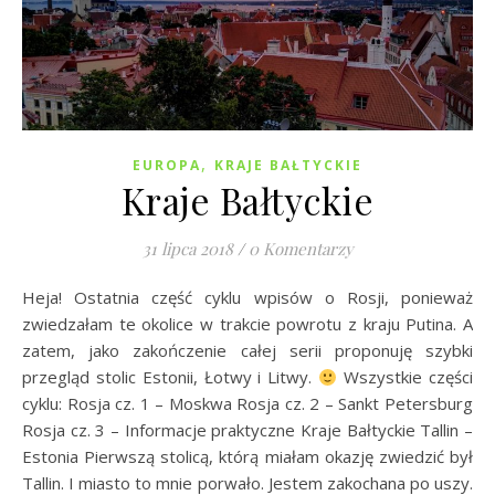
,
EUROPA
KRAJE BAŁTYCKIE
Kraje Bałtyckie
31 lipca 2018
/
0 Komentarzy
Heja! Ostatnia część cyklu wpisów o Rosji, ponieważ
zwiedzałam te okolice w trakcie powrotu z kraju Putina. A
zatem, jako zakończenie całej serii proponuję szybki
przegląd stolic Estonii, Łotwy i Litwy.
Wszystkie części
cyklu: Rosja cz. 1 – Moskwa Rosja cz. 2 – Sankt Petersburg
Rosja cz. 3 – Informacje praktyczne Kraje Bałtyckie Tallin –
Estonia Pierwszą stolicą, którą miałam okazję zwiedzić był
Tallin. I miasto to mnie porwało. Jestem zakochana po uszy.