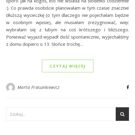
sporo jak na kogoś, kto nie wsiada na siodełko codziennie
:). Co prawda osobiście planowałam w tym czasie znacznie
dłuższą wycieczkę (o tym dlaczego nie pojechałam będzie
w osobnym wpisie), ale musiałam zrezygnować, więc
wybrałam się z lubym na coś krótszego i bliższego.
Ponieważ wyjazd wypadł dość spontanicznie, wyjechaliśmy
z domu dopiero o 13. Słońce trochę…
CZYTAJ WIĘCEJ
Marta Frasunkiewicz