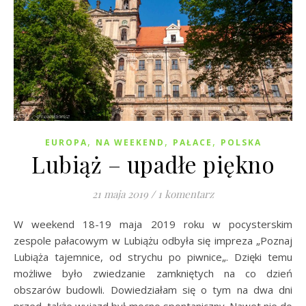
,
,
,
EUROPA
NA WEEKEND
PAŁACE
POLSKA
Lubiąż – upadłe piękno
21 maja 2019
/
1 komentarz
W weekend 18-19 maja 2019 roku w pocysterskim
zespole pałacowym w Lubiążu odbyła się impreza „Poznaj
Lubiąża tajemnice, od strychu po piwnice„. Dzięki temu
możliwe było zwiedzanie zamkniętych na co dzień
obszarów budowli. Dowiedziałam się o tym na dwa dni
przed, także wyjazd był mocno spontaniczny. Nawet nie do