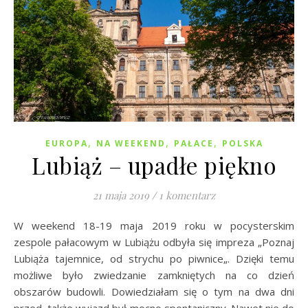
,
,
,
EUROPA
NA WEEKEND
PAŁACE
POLSKA
Lubiąż – upadłe piękno
21 maja 2019
/
1 komentarz
W weekend 18-19 maja 2019 roku w pocysterskim
zespole pałacowym w Lubiążu odbyła się impreza „Poznaj
Lubiąża tajemnice, od strychu po piwnice„. Dzięki temu
możliwe było zwiedzanie zamkniętych na co dzień
obszarów budowli. Dowiedziałam się o tym na dwa dni
przed, także wyjazd był mocno spontaniczny. Nawet nie do