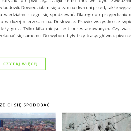
d strychu po piwnice„. Dzięki temu możliwe było zwiedzan
w budowli. Dowiedziałam się o tym na dwa dni przed, także wyja
a wiedziałam czego się spodziewać. Dlatego po przyjechaniu 
 to w dużej mierze… ruina. Dosłownie. Prawie wszystko się sypi
 leży gruz. Tylko kilka miejsc jest odrestaurowanych. Czy war
rzekonać się samemu. Do wyboru były trzy trasy: główna, piwnice
CZYTAJ WIĘCEJ
ŻE CI SIĘ SPODOBAĆ