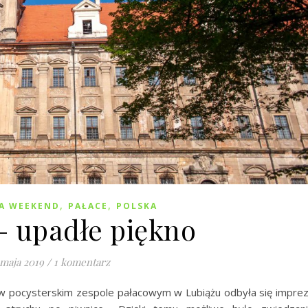
,
,
A WEEKEND
PAŁACE
POLSKA
– upadłe piękno
 maja 2019
/
1 komentarz
 pocysterskim zespole pałacowym w Lubiążu odbyła się impre