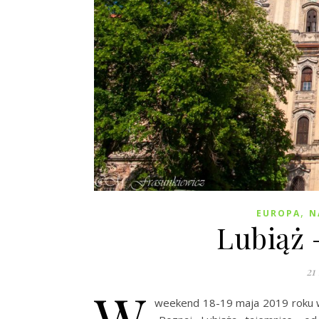
,
EUROPA
N
Lubiąż 
21
W
weekend 18-19 maja 2019 roku w