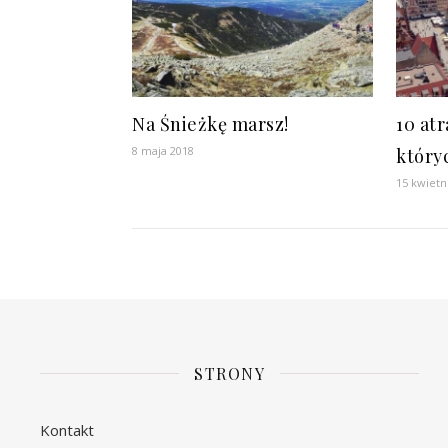
Na Śnieżkę marsz!
10 atr
8 maja 2018
który
15 kwietn
STRONY
Kontakt