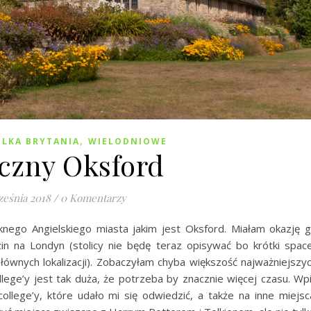
,
ELKA BRYTANIA
WIELODNIOWE
czny Oksford
ześnia 2018
/
0 Komentarzy
ęknego Angielskiego miasta jakim jest Oksford. Miałam okazję 
in na Londyn (stolicy nie będę teraz opisywać bo krótki spac
 głównych lokalizacji). Zobaczyłam chyba większość najważniejszy
college’y jest tak duża, że potrzeba by znacznie więcej czasu. Wp
llege’y, które udało mi się odwiedzić, a także na inne miejsc