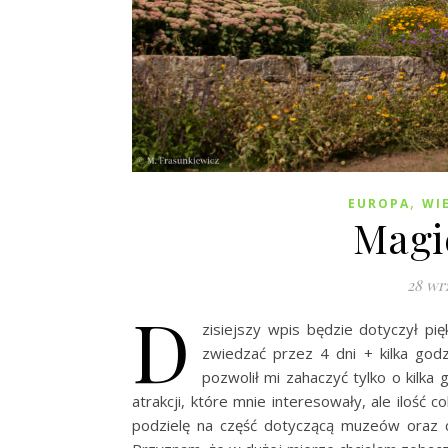
,
EUROPA
WI
Magi
28 wr
D
zisiejszy wpis będzie dotyczył pi
zwiedzać przez 4 dni + kilka godz
pozwolił mi zahaczyć tylko o kilka
atrakcji, które mnie interesowały, ale ilość 
podzielę na część dotyczącą muzeów oraz co