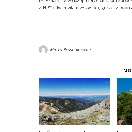
Przyznam, że w dużej mierze chciałam zobaczy
Z HP* odwiedziłam wszystko, gorzej z twórcą
Marta Frasunkiewicz
MO