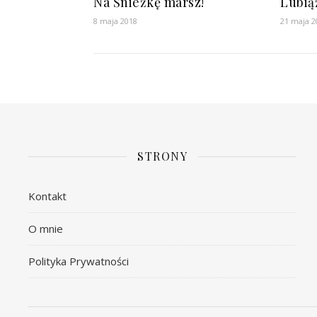
Na Śnieżkę marsz!
Lubią
8 maja 2018
21 maja 2
STRONY
Kontakt
O mnie
Polityka Prywatności