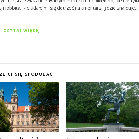
ć miejsca związane z Harrym Potterem i Tolkienem, ale nie tylk
 Hobbita. Nie udało mi się dotrzeć na cmentarz, gdzie znajduje…
CZYTAJ WIĘCEJ
ŻE CI SIĘ SPODOBAĆ