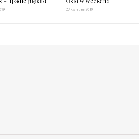
ż – upadłe piękno
Oslo w weekend
019
23 kwietnia 2019