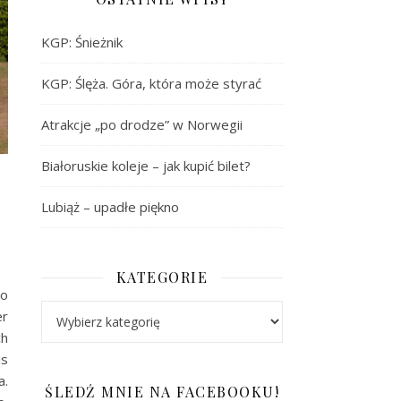
KGP: Śnieżnik
KGP: Ślęża. Góra, która może styrać
Atrakcje „po drodze” w Norwegii
Białoruskie koleje – jak kupić bilet?
Lubiąż – upadłe piękno
KATEGORIE
go
Kategorie
er
ch
is
a.
ŚLEDŹ MNIE NA FACEBOOKU!