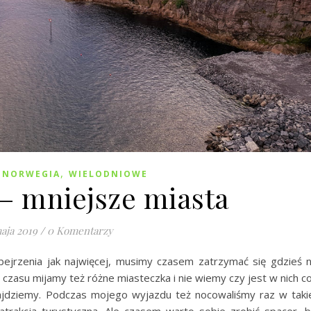
,
,
NORWEGIA
WIELODNIOWE
– mniejsze miasta
aja 2019
/
0 Komentarzy
bejrzenia jak najwięcej, musimy czasem zatrzymać się gdzieś 
czasu mijamy też różne miasteczka i nie wiemy czy jest w nich c
najdziemy. Podczas mojego wyjazdu też nocowaliśmy raz w taki
 atrakcją turystyczną. Ale czasem warto sobie zrobić spacer, 