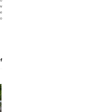
 w
ze
lo