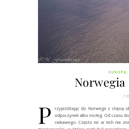
EUROPA
Norwegia 
7 m
P
rzyjeżdżając do Norwegii z chęcią o
odpoczynek albo nocleg. Od czasu do 
ciekawego. Często nic w nich nie z
miejscowości, w której park był największą