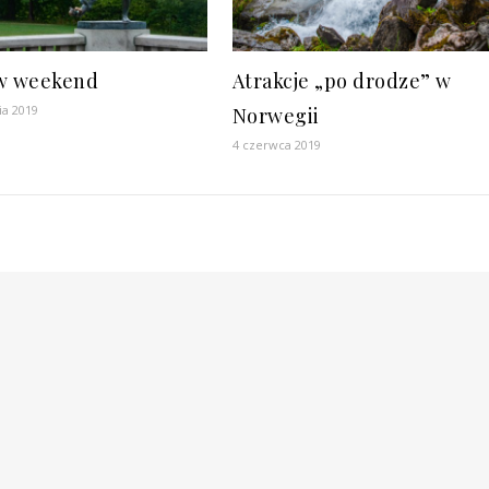
w weekend
Atrakcje „po drodze” w
ia 2019
Norwegii
4 czerwca 2019