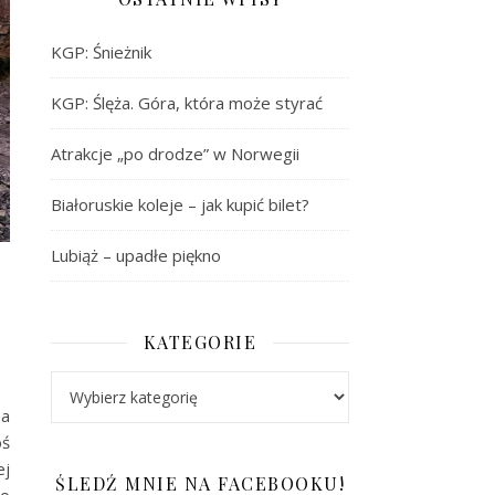
KGP: Śnieżnik
KGP: Ślęża. Góra, która może styrać
Atrakcje „po drodze” w Norwegii
Białoruskie koleje – jak kupić bilet?
Lubiąż – upadłe piękno
KATEGORIE
Kategorie
na
oś
ej
ŚLEDŹ MNIE NA FACEBOOKU!
bo