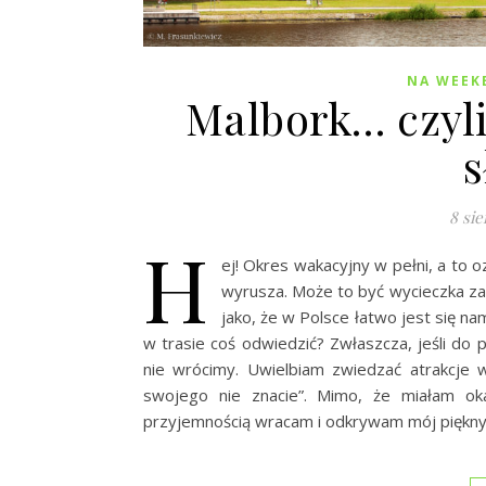
NA WEEK
Malbork… czyl
s
8 sie
H
ej! Okres wakacyjny w pełni, a to o
wyrusza. Może to być wycieczka za 
jako, że w Polsce łatwo jest się n
w trasie coś odwiedzić? Zwłaszcza, jeśli do 
nie wrócimy. Uwielbiam zwiedzać atrakcje w
swojego nie znacie”. Mimo, że miałam ok
przyjemnością wracam i odkrywam mój piękny