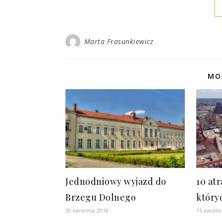
Marta Frasunkiewicz
MO
Jednodniowy wyjazd do
10 atr
Brzegu Dolnego
który
30 kwietnia 2018
15 kwietn