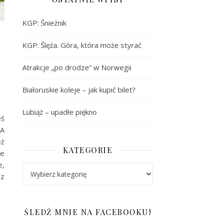
KGP: Śnieżnik
KGP: Ślęża. Góra, która może styrać
Atrakcje „po drodze” w Norwegii
Białoruskie koleje – jak kupić bilet?
Lubiąż – upadłe piękno
eś
 A
eż
KATEGORIE
ce
e,
Kategorie
 z
ŚLEDŹ MNIE NA FACEBOOKU!