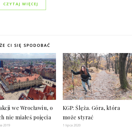
CZYTAJ WIĘCEJ
ŻE CI SIĘ SPODOBAĆ
akcji we Wrocławiu, o
KGP: Ślęża. Góra, która
ch nie miałeś pojęcia
może styrać
ia 2019
1 lipca 2020