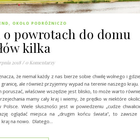
,
END
OKOŁO PODRÓŻNICZO
i o powrotach do domu
łów kilka
rpnia 2018
/
0 Komentarzy
znacza, że niemal każdy z nas bierze sobie chwilę wolnego i gdzi
granicę, ale również przyjemny wypad na terenie naszego kraju.
am poruszać, właściwie wszędzie jest blisko, to może warto równi
przejechania mamy cały kraj i wiemy, że prędko w niektóre okoli
 Polsce. Wiele słuszności jest w powiedzeniu „cudze chwalici
azję oglądać miejsca na „drugim końcu świata”, to zawsze
 kraj na nowo. Dlatego…