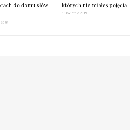
tach do domu słów
których nie miałeś pojęcia
15 kwietnia 2019
a 2018