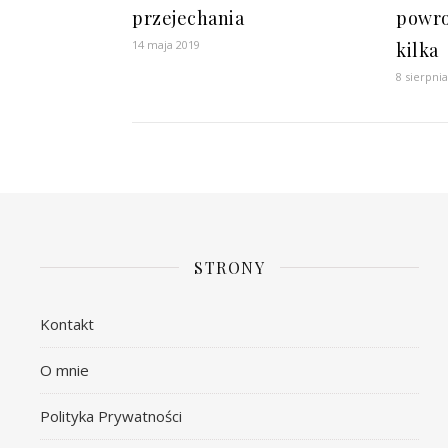
przejechania
powro
14 maja 2019
kilka
8 sierpni
STRONY
Kontakt
O mnie
Polityka Prywatności