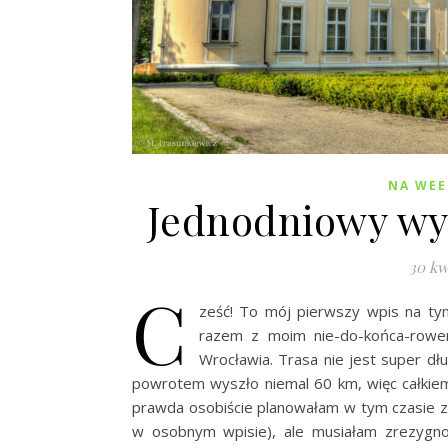
NA WE
Jednodniowy wy
30 kw
C
ześć! To mój pierwszy wpis na ty
razem z moim nie-do-końca-rowe
Wrocławia. Trasa nie jest super dł
powrotem wyszło niemal 60 km, więc całkiem 
prawda osobiście planowałam w tym czasie z
w osobnym wpisie), ale musiałam zrezygno