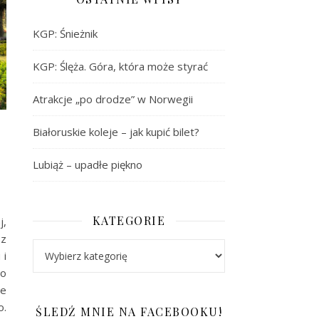
KGP: Śnieżnik
KGP: Ślęża. Góra, która może styrać
Atrakcje „po drodze” w Norwegii
Białoruskie koleje – jak kupić bilet?
Lubiąż – upadłe piękno
KATEGORIE
j,
 z
Kategorie
 i
Co
ie
o.
ŚLEDŹ MNIE NA FACEBOOKU!