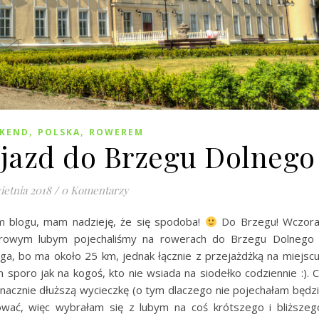
,
,
EKEND
POLSKA
ROWEREM
jazd do Brzegu Dolnego
ietnia 2018
/
0 Komentarzy
m blogu, mam nadzieję, że się spodoba!
Do Brzegu! Wczora
rowym lubym pojechaliśmy na rowerach do Brzegu Dolnego
uga, bo ma około 25 km, jednak łącznie z przejażdżką na miejscu
sporo jak na kogoś, kto nie wsiada na siodełko codziennie :). 
nacznie dłuższą wycieczkę (o tym dlaczego nie pojechałam będz
wać, więc wybrałam się z lubym na coś krótszego i bliższeg