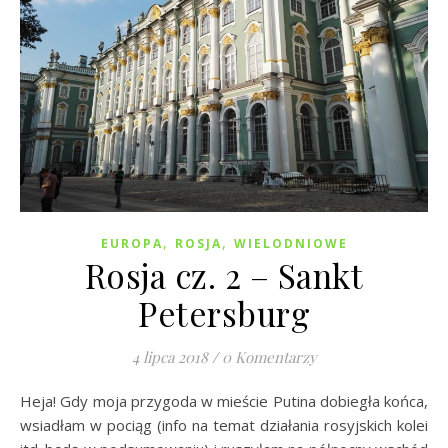
,
,
EUROPA
ROSJA
WIELODNIOWE
Rosja cz. 2 – Sankt
Petersburg
4 lipca 2018
/
0 Komentarzy
Heja! Gdy moja przygoda w mieście Putina dobiegła końca,
wsiadłam w pociąg (info na temat działania rosyjskich kolei