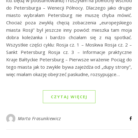
itd. będą w podsumowaniu) i ruszyłam na północny wschód
do Petersburga – Wenecji Północy. Dlaczego jako drugie
miasto wybrałam Petersburg nie muszę chyba mówić.
Chociaż poza zwykłą chęcią zobaczenia „europejskiego
miasta Rosji” był jeszcze inny powód: mieszka tam moja
dobra koleżanka i bardzo chciałam się z nią spotkać.
Wszystkie części cyklu: Rosja cz. 1 – Moskwa Rosja cz. 2 –
Sankt Petersburg Rosja cz. 3 – Informacje praktyczne
Kraje Bałtyckie Petersburg – Pierwsze wrażenie Pociąg do
tego miasta jak to zwykle bywa zajeżdża od „dupy strony”,
więc miałam okazję obejrzeć paskudne, rozsypujące…
CZYTAJ WIĘCEJ
Marta Frasunkiewicz