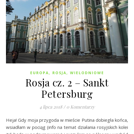
,
,
EUROPA
ROSJA
WIELODNIOWE
Rosja cz. 2 – Sankt
Petersburg
4 lipca 2018
/
0 Komentarzy
Heja! Gdy moja przygoda w mieście Putina dobiegła końca,
wsiadłam w pociąg (info na temat działania rosyjskich kolei