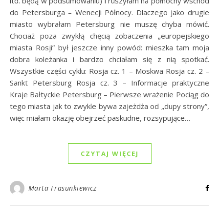
itd. będą w podsumowaniu) i ruszyłam na północny wschód
do Petersburga – Wenecji Północy. Dlaczego jako drugie
miasto wybrałam Petersburg nie muszę chyba mówić.
Chociaż poza zwykłą chęcią zobaczenia „europejskiego
miasta Rosji” był jeszcze inny powód: mieszka tam moja
dobra koleżanka i bardzo chciałam się z nią spotkać.
Wszystkie części cyklu: Rosja cz. 1 – Moskwa Rosja cz. 2 –
Sankt Petersburg Rosja cz. 3 – Informacje praktyczne
Kraje Bałtyckie Petersburg – Pierwsze wrażenie Pociąg do
tego miasta jak to zwykle bywa zajeżdża od „dupy strony”,
więc miałam okazję obejrzeć paskudne, rozsypujące…
CZYTAJ WIĘCEJ
Marta Frasunkiewicz